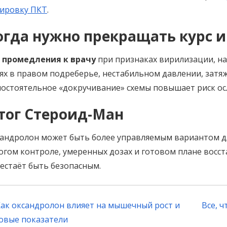
ировку ПКТ
.
огда нужно прекращать курс и
 промедления к врачу
при признаках вирилизации, на
ях в правом подреберье, нестабильном давлении, затя
остоятельное «докручивание» схемы повышает риск ос
тог Стероид-Ман
андролон может быть более управляемым вариантом дл
огом контроле, умеренных дозах и готовом плане восста
естаёт быть безопасным.
ost
ак оксандролон влияет на мышечный рост и
Все, 
avigation
овые показатели