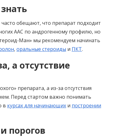
 знать
е часто обещают, что препарат подходит
ногих ААС по андрогенному профилю, но
«Стероид-Ман» мы рекомендуем начинать
ролон
,
оральные стероиды
и
ПКТ
.
а, а отсутствие
хого» препарата, а из-за отсутствия
схем. Перед стартом важно понимать
о в
курсах для начинающих
и
построении
и порогов