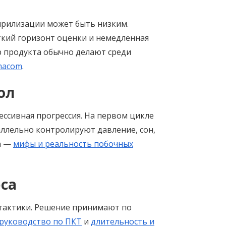
ирилизации может быть низким.
кий горизонт оценки и немедленная
ор продукта обычно делают среди
macom
.
ол
ссивная прогрессия. На первом цикле
ллельно контролируют давление, сон,
а —
мифы и реальность побочных
рса
тактики. Решение принимают по
руководство по ПКТ
и
длительность и