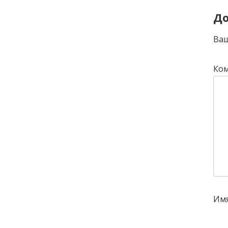
До
Ваш
Ко
Им