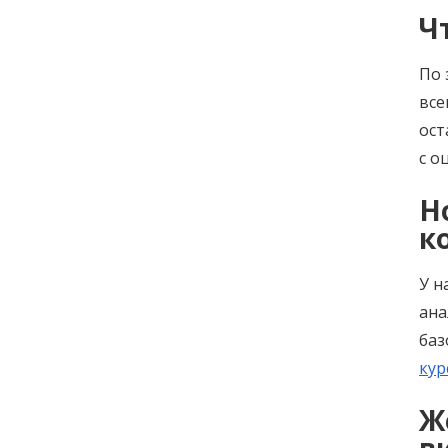
Ч
По 
все
ост
с о
Н
к
У н
ана
баз
кур
Ж