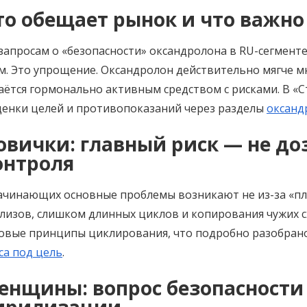
то обещает рынок и что важно
запросам о «безопасности» оксандролона в RU-сегмент
м. Это упрощение. Оксандролон действительно мягче м
аётся гормонально активным средством с рисками. В 
ценки целей и противопоказаний через разделы
оксанд
овички: главный риск — не доз
онтроля
ачинающих основные проблемы возникают не из-за «пло
лизов, слишком длинных циклов и копирования чужих 
овые принципы циклирования, что подробно разобран
са под цель
.
енщины: вопрос безопасности 