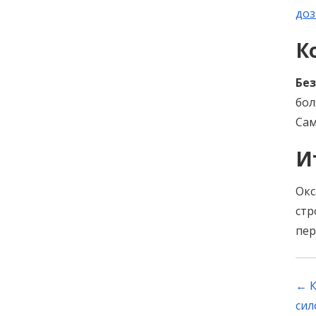
доз
К
Без
бол
Сам
И
Окс
стр
пер
P
←
К
n
сил