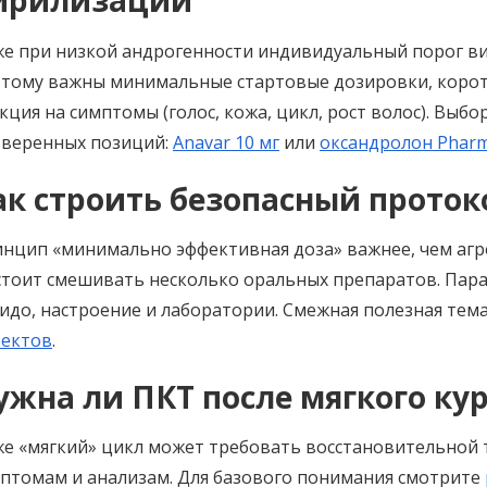
ирилизации
е при низкой андрогенности индивидуальный порог в
тому важны минимальные стартовые дозировки, корот
кция на симптомы (голос, кожа, цикл, рост волос). Выб
веренных позиций:
Anavar 10 мг
или
оксандролон Phar
ак строить безопасный проток
нцип «минимально эффективная доза» важнее, чем агре
стоит смешивать несколько оральных препаратов. Пара
идо, настроение и лаборатории. Смежная полезная тем
ектов
.
ужна ли ПКТ после мягкого ку
е «мягкий» цикл может требовать восстановительной 
птомам и анализам. Для базового понимания смотрите