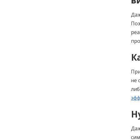
в
Даж
Поэ
реа
про
К
При
не 
либ
эфф
Н
Даж
сим