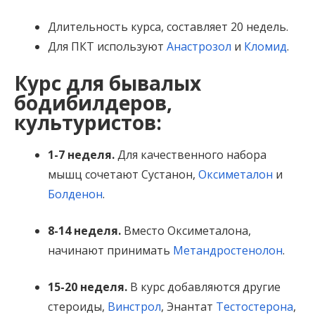
Длительность курса, составляет 20 недель.
Для ПКТ используют
Анастрозол
и
Кломид
.
Курс для бывалых
бодибилдеров,
культуристов:
1-7 неделя.
Для качественного набора
мышц сочетают Сустанон,
Оксиметалон
и
Болденон
.
8-14 неделя.
Вместо Оксиметалона,
начинают принимать
Метандростенолон
.
15-20 неделя.
В курс добавляются другие
стероиды,
Винстрол
, Энантат
Тестостерона
,