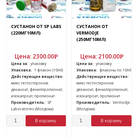
СУСТАНОН ОТ SP LABS
СУСТАНОН ОТ
(220МГ10МЛ)
VERMODJE
(250МГ10МЛ)
Цена:
2300.00
Цена:
2100.00
Р
Р
Цена за:
упаковку
Цена за:
упаковку
Упаковка:
1 флакон (10ml)
Упаковка:
флаконы по 10ml
Действующее вещество:
Действующее вещество:
микс тестостеронов:
микс тестостеронов:
деканоат, фенилпропионат,
деканоат, фенилпропионат,
изокапроат, пропионат
изокапроат, пропионат
Производитель:
SP
Производитель:
Vermodje
Laboratories (Молдова)
(Молдова)
Количество
Количество
В корзину
В корзину