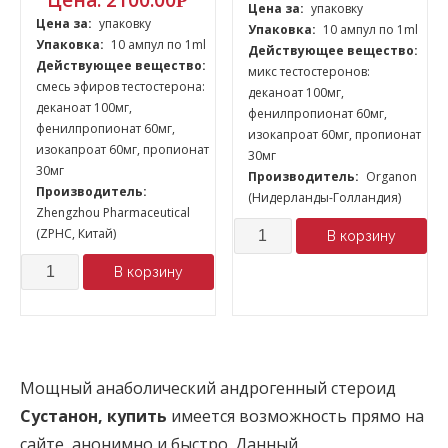
Цена:
2100.00
Р
Цена за:
упаковку
Цена за:
упаковку
Упаковка:
10 ампул по 1ml
Упаковка:
10 ампул по 1ml
Действующее вещество:
Действующее вещество:
микс тестостеронов:
смесь эфиров тестостерона:
деканоат 100мг,
деканоат 100мг,
фенилпропионат 60мг,
фенилпропионат 60мг,
изокапроат 60мг, пропионат
изокапроат 60мг, пропионат
30мг
30мг
Производитель:
Organon
Производитель:
(Нидерланды-Голландия)
Zhengzhou Pharmaceutical
Количество
(ZPHC, Китай)
В корзину
Количество
В корзину
Мощный анаболический андрогенный стероид
Сустанон, купить
имеется возможность прямо на
сайте, анонимно и быстро. Данный,