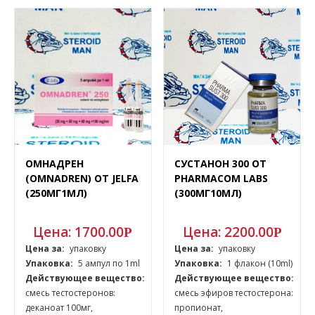
ОМНАДРЕН
СУСТАНОН 300 ОТ
(OMNADREN) ОТ JELFA
PHARMACOM LABS
(250МГ1МЛ)
(300МГ10МЛ)
Цена:
1700.00
Цена:
2200.00
Р
Р
Цена за:
упаковку
Цена за:
упаковку
Упаковка:
5 ампул по 1ml
Упаковка:
1 флакон (10ml)
Действующее вещество:
Действующее вещество:
смесь тестостеронов:
смесь эфиров тестостерона:
деканоат 100мг,
пропионат,