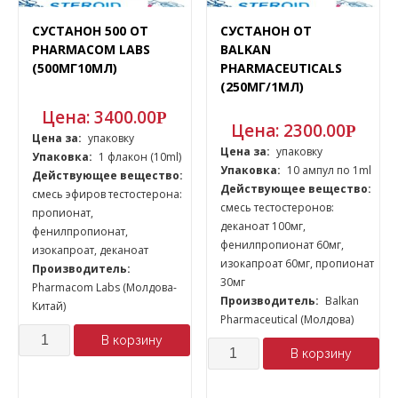
СУСТАНОН 500 ОТ
СУСТАНОН ОТ
PHARMACOM LABS
BALKAN
(500МГ10МЛ)
PHARMACEUTICALS
(250МГ/1МЛ)
Цена:
3400.00
Р
Цена:
2300.00
Р
Цена за:
упаковку
Цена за:
упаковку
Упаковка:
1 флакон (10ml)
Упаковка:
10 ампул по 1ml
Действующее вещество:
Действующее вещество:
смесь эфиров тестостерона:
смесь тестостеронов:
пропионат,
деканоат 100мг,
фенилпропионат,
фенилпропионат 60мг,
изокапроат, деканоат
изокапроат 60мг, пропионат
Производитель:
30мг
Pharmacom Labs (Молдова-
Производитель:
Balkan
Китай)
Pharmaceutical (Молдова)
Количество
В корзину
Количество
В корзину