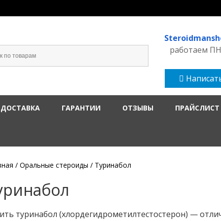
Steroidmans
работаем ПН-
Написать
 ДОСТАВКА
ГАРАНТИИ
ОТЗЫВЫ
ПРАЙСЛИСТ
вная
/
Оральные стероиды
/ Туринабол
уринабол
ить туринабол (хлордегидрометилтестостерон) — отлич