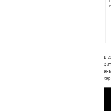
P
В 2
фит
ана
хар