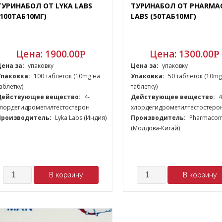
ТУРИНАБОЛ ОТ LYKA LABS
ТУРИНАБОЛ ОТ PHARMA
(100ТАБ10МГ)
LABS (50ТАБ10МГ)
Цена:
1900.00
Цена:
1300.00
Р
Р
Цена за:
упаковку
Цена за:
упаковку
Упаковка:
100 таблеток (10mg на
Упаковка:
50 таблеток (10mg
аблетку)
таблетку)
Действующее вещество:
4-
Действующее вещество:
4
хлордегидрометилтестостерон
хлордегидрометилтестостеро
Производитель:
Lyka Labs (Индия)
Производитель:
Pharmacom
(Молдова-Китай)
Количество
Количество
В корзину
В корзину