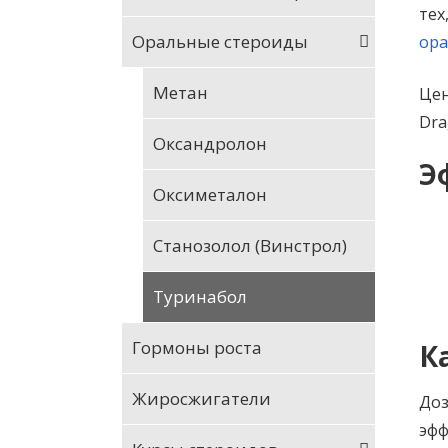
тех
Оральные стероиды
ора
Метан
Цен
Dra
Оксандролон
Э
Оксиметалон
Станозолол (Винстрол)
Туринабол
Гормоны роста
К
Жиросжигатели
Доз
эфф