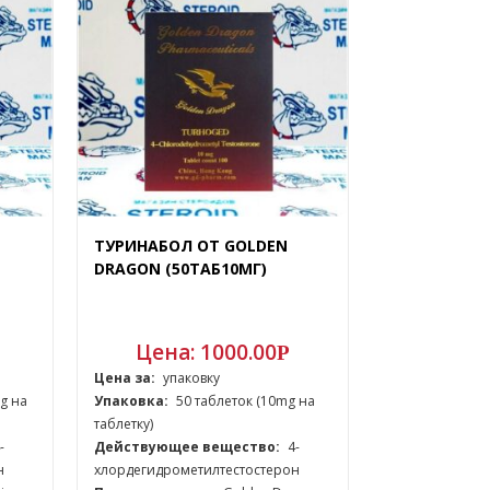
ТУРИНАБОЛ ОТ GOLDEN
DRAGON (50ТАБ10МГ)
Цена:
1000.00
Р
Цена за:
упаковку
g на
Упаковка:
50 таблеток (10mg на
таблетку)
-
Действующее вещество:
4-
н
хлордегидрометилтестостерон