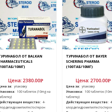
ТУРИНАБОЛ ОТ BALKAN
ТУРИНАБОЛ ОТ BAYER
PHARMACEUTICALS
SCHERING PHARMA
(100ТАБ/10МГ)
(100ТАБ/10МГ)
Цена:
2380.00
Цена:
2700.00
Р
Р
Цена за:
упаковку
Цена за:
упаковку
Упаковка:
100 таблеток (10mg на
Упаковка:
100 таблеток (10m
аблетку)
таблетку)
Действующее вещество:
4-
Действующее вещество:
4
хлордегидрометилтестостерон
хлордегидрометилтестостеро