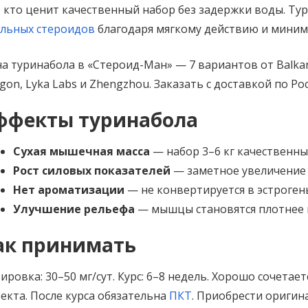
, кто ценит качественный набор без задержки воды. Ту
льных стероидов
благодаря мягкому действию и миним
а туринабола в «Стероид-Ман» — 7 вариантов от Balkan,
gon, Lyka Labs и Zhengzhou. Заказать с доставкой по Рос
ффекты туринабола
Сухая мышечная масса
— набор 3–6 кг качественны
Рост силовых показателей
— заметное увеличение 
Нет ароматизации
— не конвертируется в эстрогены
Улучшение рельефа
— мышцы становятся плотнее и
ак принимать
ировка: 30–50 мг/сут. Курс: 6–8 недель. Хорошо сочетает
екта. После курса обязательна
ПКТ
. Приобрести оригин