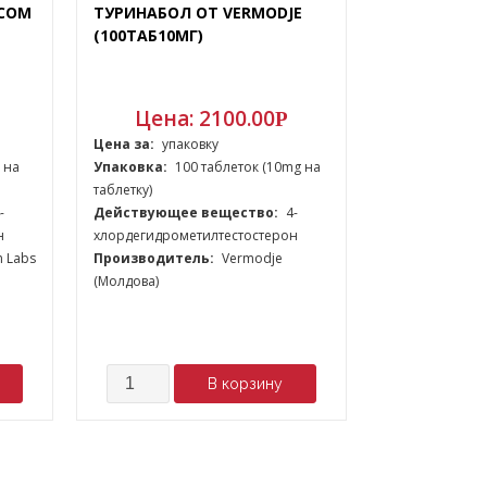
COM
ТУРИНАБОЛ ОТ VERMODJE
(100ТАБ10МГ)
Цена:
2100.00
Р
Цена за:
упаковку
 на
Упаковка:
100 таблеток (10mg на
таблетку)
-
Действующее вещество:
4-
н
хлордегидрометилтестостерон
 Labs
Производитель:
Vermodje
(Молдова)
Количество
В корзину