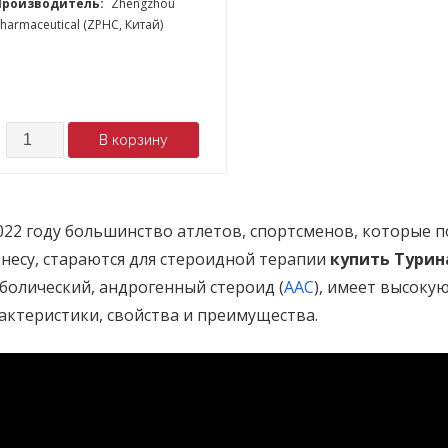
Производитель:
Zhengzhou
harmaceutical (ZPHC, Китай)
Количество
В корзину
022 году большинство атлетов, спортсменов, которые 
несу, стараются для стероидной терапии
купить Турин
болический, андрогенный стероид (
ААС
), имеет высоку
актеристики, свойства и преимущества.