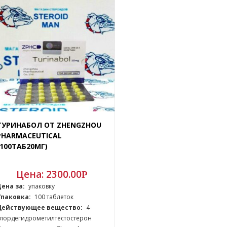
ТУРИНАБОЛ ОТ ZHENGZHOU
PHARMACEUTICAL
(100ТАБ20МГ)
Цена:
2300.00
Р
Цена за:
упаковку
Упаковка:
100 таблеток
Действующее вещество:
4-
хлордегидрометилтестостерон