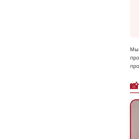
Мы 
про
про
