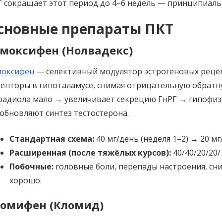
 сокращает этот период до 4–6 недель — принципиаль
сновные препараты ПКТ
моксифен (Нолвадекс)
моксифен
— селективный модулятор эстрогеновых рецеп
епторы в гипоталамусе, снимая отрицательную обратну
радиола мало → увеличивает секрецию ГнРГ → гипофиз
обновляют синтез тестостерона.
Стандартная схема:
40 мг/день (неделя 1–2) → 20 мг/
Расширенная (после тяжёлых курсов):
40/40/20/20/
Побочные:
головные боли, перепады настроения, сн
хорошо.
омифен (Кломид)