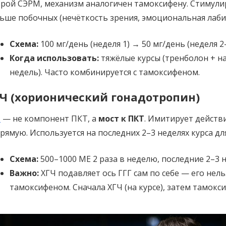
рой СЭРМ, механизм аналогичен тамоксифену. Стимули
ьше побочных (нечёткость зрения, эмоциональная лаби
Схема:
100 мг/день (неделя 1) → 50 мг/день (неделя 2–
Когда использовать:
тяжёлые курсы (тренболон + на
недель). Часто комбинируется с тамоксифеном.
Ч (хорионический гонадотропин)
Ч
— не компонент ПКТ, а
мост к ПКТ
. Имитирует действ
рямую. Используется на последних 2–3 неделях курса д
Схема:
500–1000 МЕ 2 раза в неделю, последние 2–3 н
Важно:
ХГЧ подавляет ось ГГГ сам по себе — его нел
тамоксифеном. Сначала ХГЧ (на курсе), затем тамокси