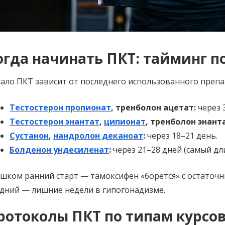
огда начинать ПКТ: тайминг п
ало ПКТ зависит от последнего использованного препа
Тестостерон пропионат
, тренболон ацетат:
через 3
Тестостерон энантат
,
ципионат
, тренболон энант
Сустанон
,
нандролон деканоат
:
через 18–21 день.
Болденон ундесиленат
:
через 21–28 дней (самый дл
шком ранний старт — тамоксифен «борется» с остаточн
дний — лишние недели в гипогонадизме.
ротоколы ПКТ по типам курсо