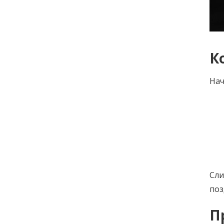
К
Нач
Сли
поз
П