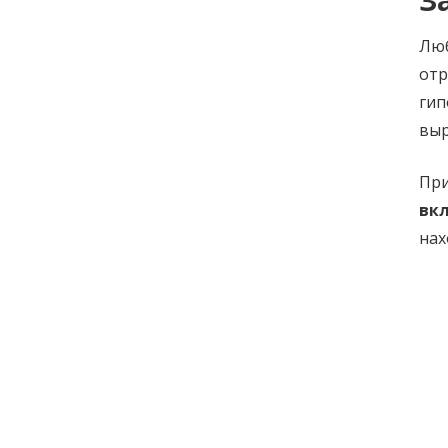
Люб
отр
гип
выр
При
вк
нах