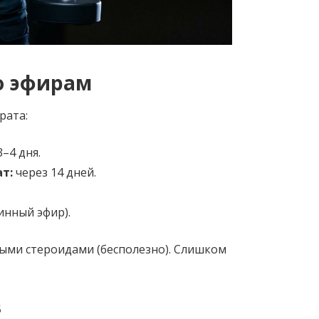
о эфирам
рата:
–4 дня.
ат:
через 14 дней.
инный эфир).
ыми стероидами (бесполезно). Слишком
в