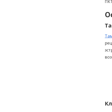
ПКТ
О
Та
Та
рец
эст
воз
Кл