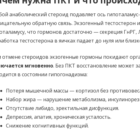
ой анаболический стероид подавляет ось гипоталамус-
ицательную обратную связь. Экзогенный тестостерон и
оталамусу, что гормонов достаточно — секреция ГнРГ, Л
аботка тестостерона в яичках падает до нуля или близк
 отмене стероидов экзогенные гормоны покидают орг
лючается мгновенно
. Без ПКТ восстановление может за
одится в состоянии гипогонадизма:
Потеря мышечной массы — кортизол без противовес
Набор жира — нарушение метаболизма, инсулинорез
Отсутствие либидо, эректильная дисфункция.
Депрессия, апатия, хроническая усталость.
Снижение когнитивных функций.