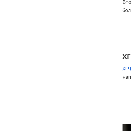
Вто
бол
ХГ
ХГ
нап