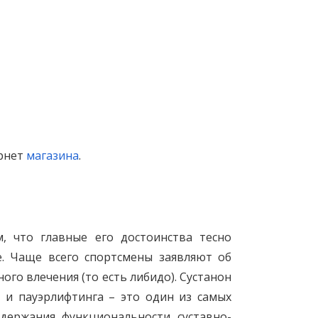
рнет
магазина
.
, что главные его достоинства тесно
е. Чаще всего спортсмены заявляют об
ого влечения (то есть либидо). Сустанон
 и пауэрлифтинга – это один из самых
держания функциональности суставно-