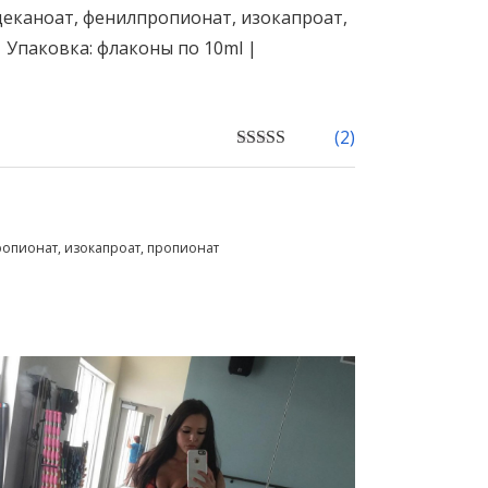
деканоат, фенилпропионат, изокапроат,
 Упаковка: флаконы по 10ml |
(
2
)
5.00
out of 5
ропионат, изокапроат, пропионат