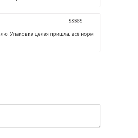
5
out of 5
делю. Упаковка целая пришла, всё норм