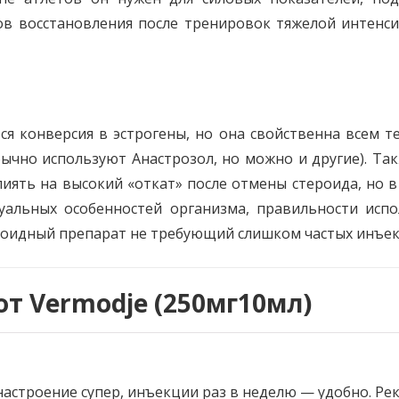
ов восстановления после тренировок тяжелой интенсив
я конверсия в эстрогены, но она свойственна всем т
чно используют Анастрозол, но можно и другие). Та
иять на высокий «откат» после отмены стероида, но 
уальных особенностей организма, правильности испол
роидный препарат не требующий слишком частых инъек
от Vermodje (250мг10мл)
, настроение супер, инъекции раз в неделю — удобно. Р