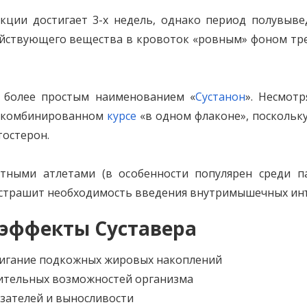
ции достигает 3-х недель, однако период полувывед
ействующего вещества в кровоток «ровным» фоном тр
д более простым наименованием «
Сустанон
». Несмот
 о комбинированном
курсе
«в одном флаконе», поскольк
тостерон.
тными атлетами (в особенности популярен среди па
 страшит необходимость введения внутримышечных ин
 эффекты Суставера
игание подкожных жировых накоплений
ительных возможностей организма
зателей и выносливости