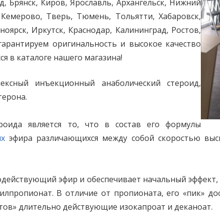
д, Брянск, Киров, Ярославль, Архангельск, Нижний
 Кемерово, Тверь, Тюмень, Тольятти, Хабаровск,
ноярск, Иркутск, Краснодар, Калининград, Ростов,
 гарантируем оригинальность и высокое качество
я в каталоге нашего магазина!
лексный инъекционный анаболический стероид,
терона.
роида является то, что в состав его формулы
ых
эфира различающихся между собой скоростью высв
действующий эфир и обеспечивает начальный эффект, п
лпропионат. В отличие от пропионата, его «пик» дост
тов» длительно действующие изокапроат и деканоат.