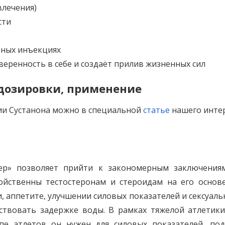
влечения)
сти
вных инъекциях
веренность в себе и создаёт прилив жизненных сил
, дозировки, применение
и Сустанона можно в специальной
статье
нашего инте
ер» позволяет прийти к закономерным заключениям
ойственны тестостеронам и стероидам на его основ
 аппетите, улучшении силовых показателей и сексуальн
ствовать задержке воды. В рамках тяжелой атлетики
ппе атлетов он нужен для силовых показателей, под