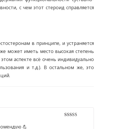
ности, с чем этот стероид справляется
естостеронам в принципе, и устраняется
кже может иметь место высокая степень
в этом аспекте всё очень индивидуально
ьзования и т.д.). В остальном же, это
ций.
5
out of 5
екомендую 💪