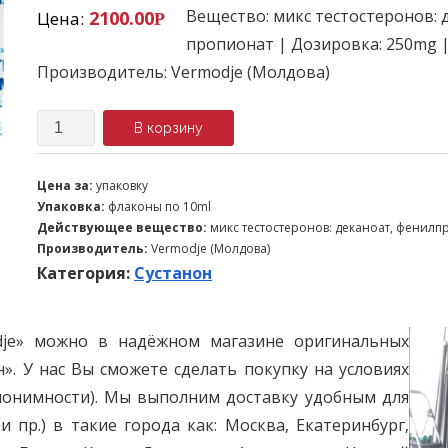
Вещество: микс тестостеронов: 
2100.00
Цена:
Р
пропионат | Дозировка: 250mg |
Производитель: Vermodje (Молдова)
Количество
В корзину
Цена за:
упаковку
Упаковка:
флаконы по 10ml
Действующее вещество:
микс тестостеронов: деканоат, фенилп
Производитель:
Vermodje (Молдова)
Категория:
Сустанон
odje» можно в надёжном магазине оригинальных
». У нас Вы сможете сделать покупку на условиях
онимности). Мы выполним доставку удобным для
и пр.) в такие города как: Москва, Екатеринбург,