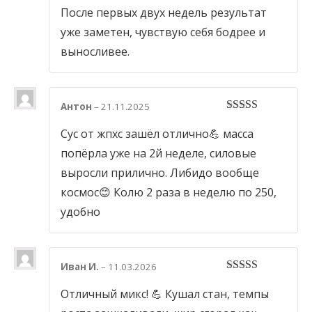
После первых двух недель результат
уже заметен, чувствую себя бодрее и
выносливее.
Антон
–
21.11.2025
5
out of 5
Сус от жпхс зашёл отлично💪 масса
попёрла уже на 2й неделе, силовые
выросли прилично. Либидо вообще
космос😊 Колю 2 раза в неделю по 250,
удобно
Иван И.
–
11.03.2026
5
out of 5
Отличный микс! 💪 Кушал стан, темпы