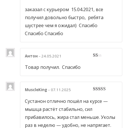
1
out
заказал с курьером 15.04.2021, все
of
получил довольно быстро, ребята
5
шустрее чем я ожидал) Спасибо
Спасибо Спасибо
Антон
–
24.05.2021
1
out
Товар получил. Спасибо
of
5
MuscleKing
–
07.11.2025
5
out of 5
Сустанон отлично пошёл на курсе —
мышца растёт стабильно, сил
прибавилось, жира стал меньше. Уколы
раз в неделю — удобно, не напрягает.