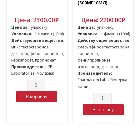
(300МГ10МЛ)
Цена:
2300.00
Цена:
2200.00
Р
Р
Цена за:
упаковку
Цена за:
упаковку
Упаковка:
1 флакон (10ml)
Упаковка:
1 флакон (10ml)
Действующее вещество:
Действующее вещество:
микс тестостеронов:
смесь эфиров тестостерона:
деканоат, фенилпропионат,
пропионат,
изокапроат, пропионат
фенилпропионат,
Производитель:
SP
изокапроат, деканоат
Laboratories (Молдова)
Производитель:
Pharmacom Labs (Молдова-
Количество
Китай)
Количество
В корзину
В корзину