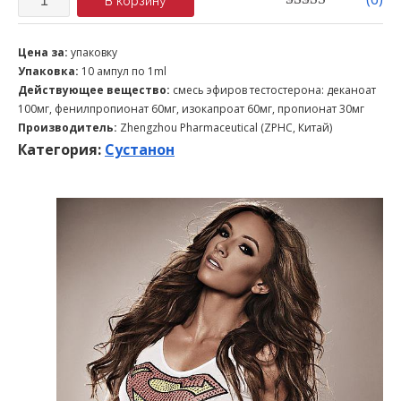
В корзину
3.40
out
of 5
Цена за:
упаковку
Упаковка:
10 ампул по 1ml
Действующее вещество:
смесь эфиров тестостерона: деканоат
100мг, фенилпропионат 60мг, изокапроат 60мг, пропионат 30мг
Производитель:
Zhengzhou Pharmaceutical (ZPHC, Китай)
Категория:
Сустанон