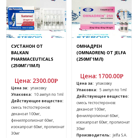
СУСТАНОН ОТ
ОМНАДРЕН
BALKAN
(OMNADREN) ОТ JELFA
PHARMACEUTICALS
(250МГ1МЛ)
(250МГ/1МЛ)
Цена:
1700.00
Р
Цена:
2300.00
Р
Цена за:
упаковку
Цена за:
упаковку
Упаковка:
5 ампул по 1ml
Упаковка:
10 ампул по 1ml
Действующее вещество:
Действующее вещество:
смесь тестостеронов:
смесь тестостеронов:
деканоат 100мг,
деканоат 100мг,
фенилпропионат 60мг,
фенилпропионат 60мг,
изокапроат 60мг, пропионат
изокапроат 60мг, пропионат
30мг
30мг
Производитель:
Jelfa S.A.