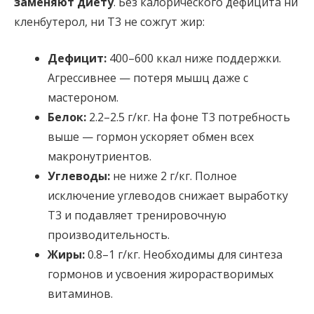
заменяют диету
. Без калорического дефицита ни
кленбутерол, ни Т3 не сожгут жир:
Дефицит:
400–600 ккал ниже поддержки.
Агрессивнее — потеря мышц даже с
мастероном.
Белок:
2.2–2.5 г/кг. На фоне Т3 потребность
выше — гормон ускоряет обмен всех
макронутриентов.
Углеводы:
не ниже 2 г/кг. Полное
исключение углеводов снижает выработку
Т3 и подавляет тренировочную
производительность.
Жиры:
0.8–1 г/кг. Необходимы для синтеза
гормонов и усвоения жирорастворимых
витаминов.