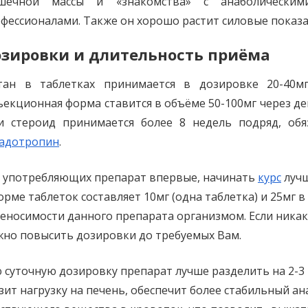
шечной массы и «знакомства» с анаболическим
фессионалами. Также он хорошо растит силовые показат
зировки и длительность приёма
тан в таблетках принимается в дозировке 20-40м
екционная форма ставится в объёме 50-100мг через ден
и стероид принимается более 8 недель подряд, об
адотропин
.
 употребляющих препарат впервые, начинать
курс
лучш
орме таблеток составляет 10мг (одна таблетка) и 25мг в
еносимости данного препарата организмом. Если никак
но повысить дозировки до требуемых Вам.
 суточную дозировку препарат лучше разделить на 2-3
зит нагрузку на печень, обеспечит более стабильный а