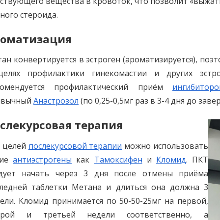
ствующего вещества в кровоток, что позволит «выжат
ного стероида.
роматизация
ан конвертируется в эстроген (ароматизируется), поэтом
целях профилактики гинекомастии и других эстро
комендуется профилактический приём
ингибитор
ивычный
Анастрозол
(по 0,25-0,5мг раз в 3-4 дня до заве
слекурсовая терапия
 целей
послекурсовой терапии
можно использовать
кие
антиэстрогены
как
Тамоксифен
и
Кломид
. ПКТ
едует начать через 3 дня после отмены приёма
ледней таблетки Метана и длиться она должна 3
ели. Кломид принимается по 50-50-25мг на первой,
орой и третьей недели соответственно, а