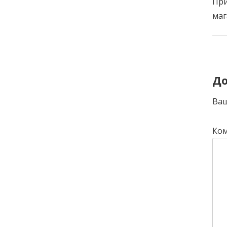
При
маг
P
n
До
Ваш
Ко