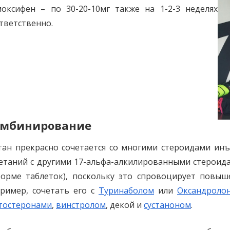
оксифен – по 30-20-10мг также на 1-2-3 неделях
тветственно.
омбинирование
ан прекрасно сочетается со многими стероидами инъ
етаний с другими 17-альфа-алкилированными стероид
орме таблеток), поскольку это спровоцирует повыше
ример, сочетать его с
Туринаболом
или
Оксандроло
тостеронами
,
винстролом
, декой и
сустаноном
.