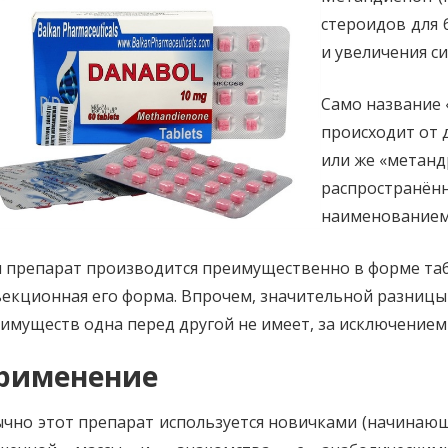
стероидов для
и увеличения с
Само название 
происходит от
или же «метанд
распространённ
наименованием
 препарат производится преимущественно в форме таб
екционная его форма. Впрочем, значительной разницы 
имуществ одна перед другой не имеет, за исключением
рименение
чно этот препарат используется новичками (начинаю