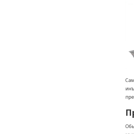
Сам
инъ
пре
П
Обы