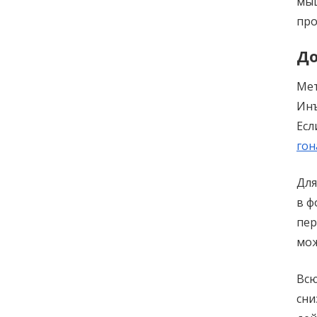
мы
про
До
Ме
Инъ
Есл
гон
Для
в ф
пер
мож
Всю
сни