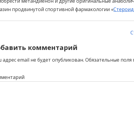
обрести метандиенон и другие оригинальные анаболич
азин продвинутой спортивной фармакологии «
Стероид
ost
С
avigation
бавить комментарий
 адрес email не будет опубликован.
Обязательные поля
мментарий