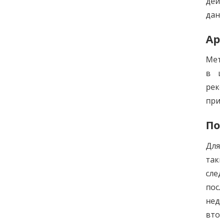
дей
дан
А
Мет
в 
ре
пр
По
Для
та
сл
пос
нед
вт