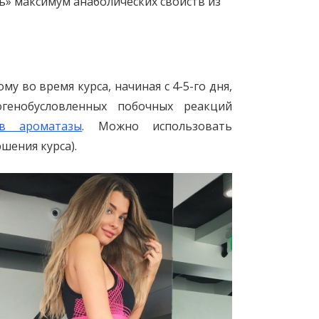
ь» максимум анаболических свойств из
у во время курса, начиная с 4-5-го дня,
генобусловленных побочных реакций
ов ароматазы
. Можно использовать
ршения курса).