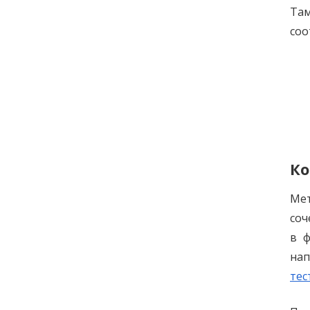
Там
соо
К
Мет
соч
в ф
нап
тес