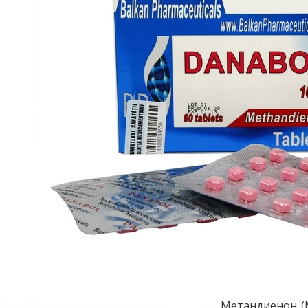
Метандиенон (М