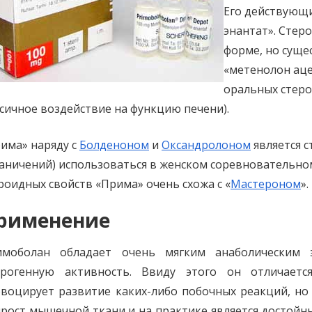
Его действующ
энантат». Стер
форме, но суще
«метенолон аце
оральных стеро
сичное воздействие на функцию печени).
има» наряду с
Болденоном
и
Оксандролоном
является с
аничений) использоваться в женском соревновательном
роидных свойств «Прима» очень схожа с «
Мастероном
».
рименение
имоболан обладает очень мягким анаболическим
дрогенную активность. Ввиду этого он отличает
воцирует развитие каких-либо побочных реакций, но 
рост мышечной ткани и на практике является достойн