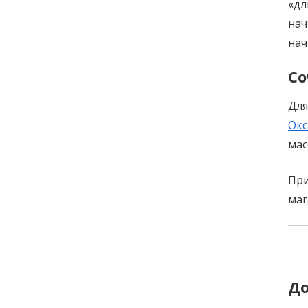
«дл
нач
нач
Со
Для
Ок
мас
При
маг
P
n
До