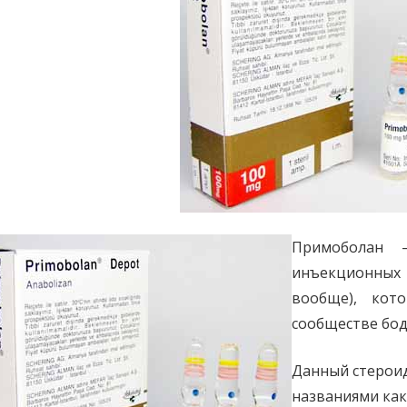
Примоболан 
инъекционных 
вообще), кот
сообществе бод
Данный стероид
названиями как