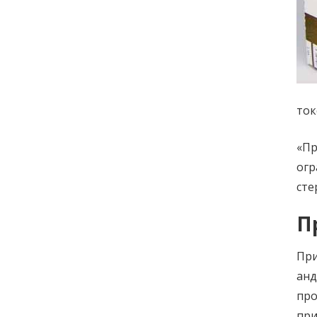
ток
«Пр
огр
сте
П
Пр
ан
про
при