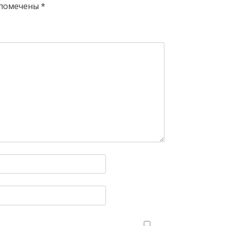
 помечены
*