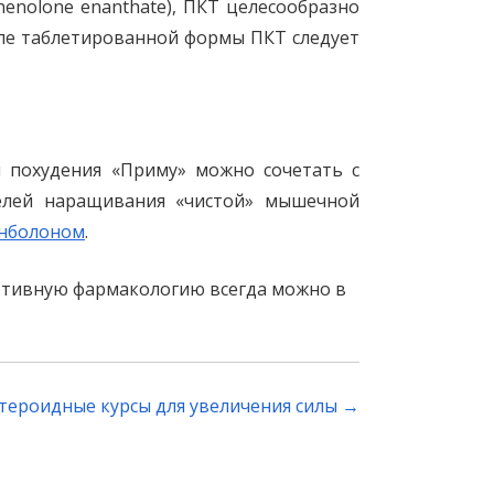
enolone enanthate), ПКТ целесообразно
сле таблетированной формы ПКТ следует
и похудения «Приму» можно сочетать с
елей наращивания «чистой» мышечной
нболоном
.
ртивную фармакологию всегда можно в
тероидные курсы для увеличения силы
→