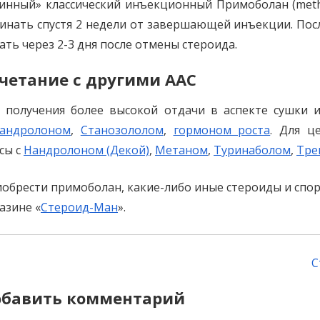
инный» классический инъекционный Примоболан (meth
инать спустя 2 недели от завершающей инъекции. По
ать через 2-3 дня после отмены стероида.
четание с другими AAC
 получения более высокой отдачи в аспекте сушки 
сандролоном
,
Станозололом
,
гормоном роста
. Для ц
сы с
Нандролоном (Декой)
,
Метаном
,
Туринаболом
,
Тре
обрести примоболан, какие-либо иные стероиды и спо
азине «
Стероид-Ман
».
ost
С
avigation
бавить комментарий