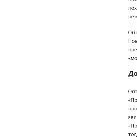
пох
неж
Он 
Нов
пре
«мо
До
Опт
«Пр
про
явл
«Пр
тог