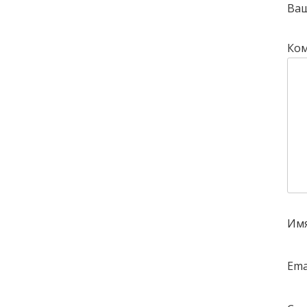
Ваш
Ко
Им
Ema