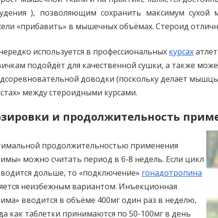
удения ), позволяющим сохранить максимум сухой м
ели «прибавить» в мышечных объёмах. Стероид отлич
нередко используется в профессиональных
курсах
атлет
ичкам подойдёт для качественной сушки, а также може
дсоревновательной доводки (поскольку делает мышцы 
стах» между стероидными курсами.
зировки и продолжительность прим
имальной продолжительностью применения
имы» можно считать период в 6-8 недель. Если цикл
водится дольше, то «подключение»
гонадотропина
яется неизбежным вариантом. Инъекционная
има» вводится в объёме 400мг один раз в неделю,
да как таблетки принимаются по 50-100мг в день