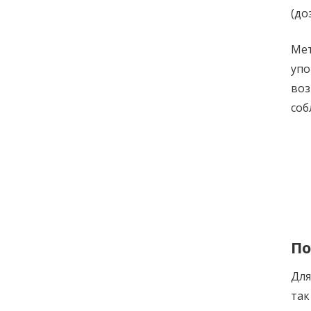
(до
Мет
упо
воз
соб
По
Дл
та