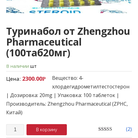
Туринабол от Zhengzhou
Pharmaceutical
(100таб20мг)
В наличии
шт
Вещество: 4-
2300.00
Цена:
Р
хлордегидрометилтестостерон
| Дозировка: 20mg | Упаковка: 100 таблеток |
Производитель: Zhengzhou Pharmaceutical (ZPHC,
Китай)
Количество
(
2
)
В корзину
5.00
out of 5