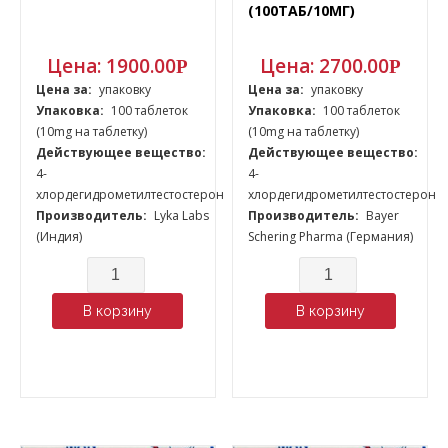
(100ТАБ/10МГ)
Цена:
1900.00
Цена:
2700.00
Р
Р
Цена за:
упаковку
Цена за:
упаковку
Упаковка:
100 таблеток
Упаковка:
100 таблеток
(10mg на таблетку)
(10mg на таблетку)
Действующее вещество:
Действующее вещество:
4-
4-
хлордегидрометилтестостерон
хлордегидрометилтестостерон
Производитель:
Lyka Labs
Производитель:
Bayer
(Индия)
Schering Pharma (Германия)
Количество
Количество
В корзину
В корзину