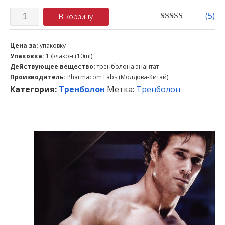
Количество
(
5
)
В корзину
5.00
out of 5
Цена за:
упаковку
Упаковка:
1 флакон (10ml)
Действующее вещество:
тренболона энантат
Производитель:
Pharmacom Labs (Молдова-Китай)
Категория:
Тренболон
Метка:
Тренболон