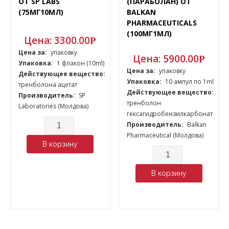
ОТ SP LABS
(ПАРАБОЛАН) ОТ
(75МГ10МЛ)
BALKAN
PHARMACEUTICALS
(100МГ1МЛ)
Цена:
3300.00
Р
Цена за:
упаковку
Цена:
5900.00
Р
Упаковка:
1 флакон (10ml)
Цена за:
упаковку
Действующее вещество:
Упаковка:
10 ампул по 1ml
тренболона ацетат
Действующее вещество:
Производитель:
SP
тренболон
Laboratories (Молдова)
гексагидробензилкарбонат
Количество
Производитель:
Balkan
Pharmaceutical (Молдова)
В корзину
Количество
В корзину