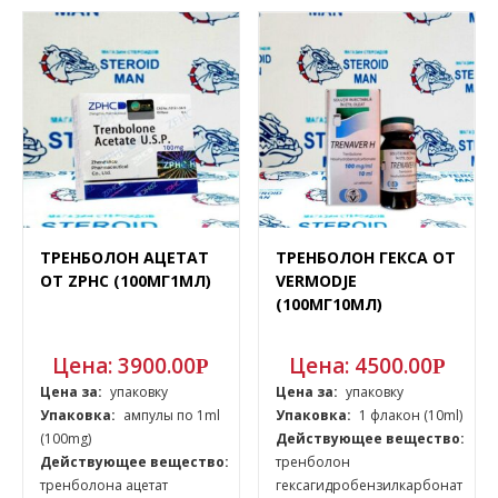
ТРЕНБОЛОН АЦЕТАТ
ТРЕНБОЛОН ГЕКСА ОТ
ОТ ZPHC (100МГ1МЛ)
VERMODJE
(100МГ10МЛ)
Цена:
3900.00
Цена:
4500.00
Р
Р
Цена за:
упаковку
Цена за:
упаковку
Упаковка:
ампулы по 1ml
Упаковка:
1 флакон (10ml)
(100mg)
Действующее вещество:
Действующее вещество:
тренболон
тренболона ацетат
гексагидробензилкарбонат