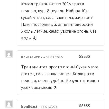
Колол трен энант по 300мг раз в
неделю, курс 8 недель. Набрал 10кг
сухой массы, сила взлетела, жир тает!
Памп постоянный, аппетит зверский.
Уколы лёгкие, самочувствие огонь, без
воды. 💪
Константин
–
08.01.2026
5
out of 5
Трен энантат просто огонь! Сухая масса
растёт, сила зашкаливает. Колю раз в
неделю, очень удобно. Результат виден
уже через месяц 💪
IronBeast
–
18.01.2026