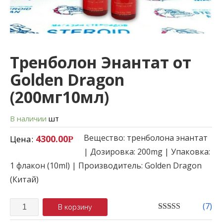
Тренболон Энантат от
Golden Dragon
(200мг10мл)
В наличии
шт
Вещество: тренболона энантат
4300.00
Цена:
Р
| Дозировка: 200mg | Упаковка:
1 флакон (10ml) | Производитель: Golden Dragon
(Китай)
Количество
(
7
)
В корзину
5.00
out of 5