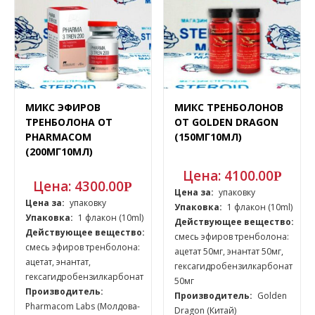
МИКС ЭФИРОВ
МИКС ТРЕНБОЛОНОВ
ТРЕНБОЛОНА ОТ
ОТ GOLDEN DRAGON
PHARMACOM
(150МГ10МЛ)
(200МГ10МЛ)
Цена:
4100.00
Р
Цена:
4300.00
Р
Цена за:
упаковку
Цена за:
упаковку
Упаковка:
1 флакон (10ml)
Упаковка:
1 флакон (10ml)
Действующее вещество:
Действующее вещество:
смесь эфиров тренболона:
смесь эфиров тренболона:
ацетат 50мг, энантат 50мг,
ацетат, энантат,
гексагидробензилкарбонат
гексагидробензилкарбонат
50мг
Производитель:
Производитель:
Golden
Pharmacom Labs (Молдова-
Dragon (Китай)