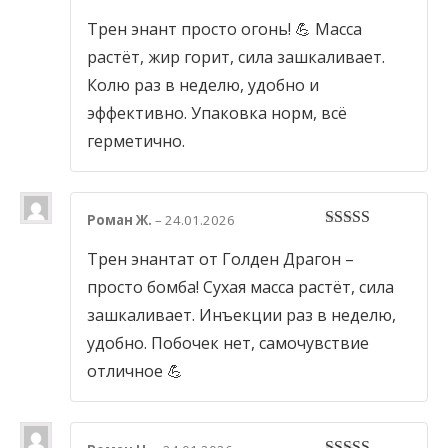
5
out of 5
Трен энант просто огонь! 💪 Масса
растёт, жир горит, сила зашкаливает.
Колю раз в неделю, удобно и
эффективно. Упаковка норм, всё
герметично.
Роман Ж.
–
24.01.2026
5
out of 5
Трен энантат от Голден Драгон –
просто бомба! Сухая масса растёт, сила
зашкаливает. Инъекции раз в неделю,
удобно. Побочек нет, самочувствие
отличное 💪