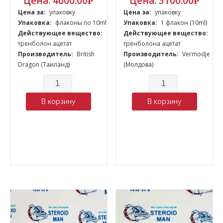
Цена:
4000.00
Цена:
3100.00
Р
Р
Цена за:
упаковку
Цена за:
упаковку
Упаковка:
флаконы по 10ml
Упаковка:
1 флакон (10ml)
Действующее вещество:
Действующее вещество:
тренболон ацетат
тренболона ацетат
Производитель:
British
Производитель:
Vermodje
Dragon (Таиланд)
(Молдова)
Количество
Количество
В корзину
В корзину