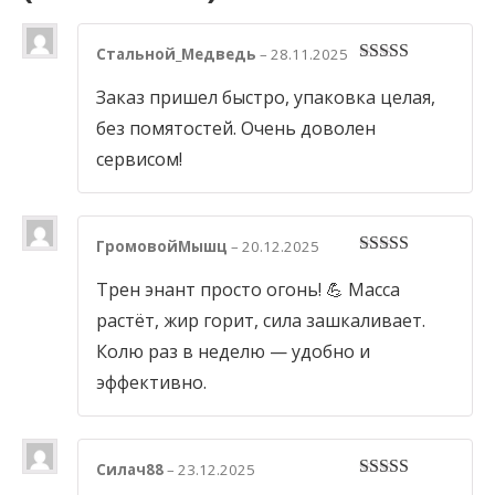
Стальной_Медведь
–
28.11.2025
5
out of 5
Заказ пришел быстро, упаковка целая,
без помятостей. Очень доволен
сервисом!
ГромовойМышц
–
20.12.2025
5
out of 5
Трен энант просто огонь! 💪 Масса
растёт, жир горит, сила зашкаливает.
Колю раз в неделю — удобно и
эффективно.
Силач88
–
23.12.2025
5
out of 5