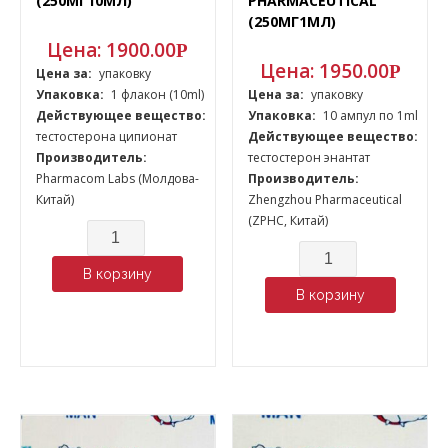
(250МГ10МЛ)
PHARMACEUTICAL
(250МГ1МЛ)
Цена:
1900.00
Р
Цена:
1950.00
Р
Цена за:
упаковку
Упаковка:
1 флакон (10ml)
Цена за:
упаковку
Действующее вещество:
Упаковка:
10 ампул по 1ml
тестостерона ципионат
Действующее вещество:
Производитель:
тестостерон энантат
Pharmacom Labs (Молдова-
Производитель:
Китай)
Zhengzhou Pharmaceutical
(ZPHC, Китай)
Количество
Количество
В корзину
В корзину