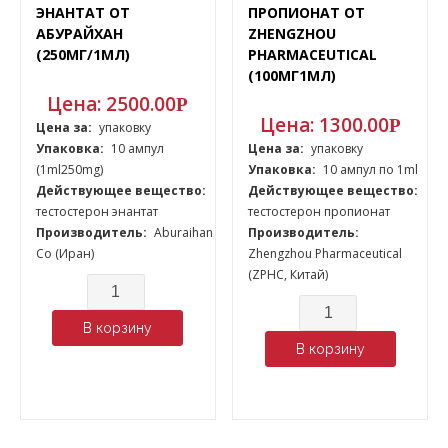
ЭНАНТАТ ОТ
ПРОПИОНАТ ОТ
АБУРАЙХАН
ZHENGZHOU
(250МГ/1МЛ)
PHARMACEUTICAL
(100МГ1МЛ)
Цена:
2500.00
Р
Цена:
1300.00
Р
Цена за:
упаковку
Упаковка:
10 ампул
Цена за:
упаковку
(1ml250mg)
Упаковка:
10 ампул по 1ml
Действующее вещество:
Действующее вещество:
тестостерон энантат
тестостерон пропионат
Производитель:
Aburaihan
Производитель:
Co (Иран)
Zhengzhou Pharmaceutical
(ZPHC, Китай)
Количество
Количество
В корзину
В корзину