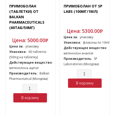
ПРИМОБОЛАН
ПРИМОБОЛАН ОТ SP
(ТАБЛЕТКИ) ОТ
LABS (100МГ/1МЛ)
BALKAN
PHARMACEUTICALS
(60ТАБ/50МГ)
Цена:
5300.00
Р
Цена за:
упаковку
Цена:
5000.00
Р
Упаковка:
флаконы по 10ml
Цена за:
упаковку
Действующее вещество:
Упаковка:
60 таблеток
метенолон энантат
(50mg на таблетку)
Производитель:
SP
Действующее вещество:
Laboratories (Молдова)
метенолона ацетат
Количество
Производитель:
Balkan
Pharmaceutical (Молдова)
В корзину
Количество
В корзину