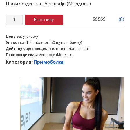
Производитель: Vermodje (Молдова)
Количество
(
8
)
В корзину
4.71
out of 5
Цена за:
упаковку
Упаковка:
100 таблеток (50mg на таблетку)
Действующее вещество:
метенолона ацетат
Производитель:
Vermodje (Молдова)
Категория:
Примоболан