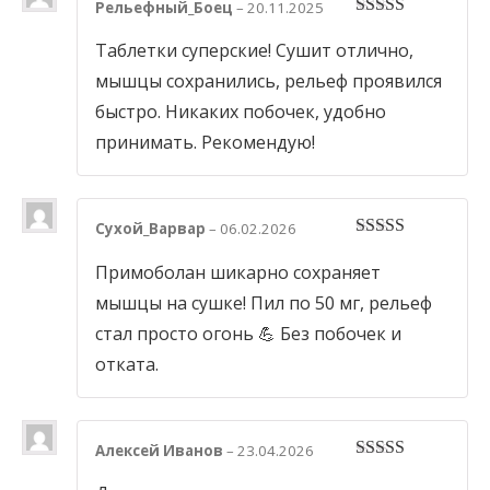
Рельефный_Боец
–
20.11.2025
5
out of 5
Таблетки суперские! Сушит отлично,
мышцы сохранились, рельеф проявился
быстро. Никаких побочек, удобно
принимать. Рекомендую!
Сухой_Варвар
–
06.02.2026
5
out of 5
Примоболан шикарно сохраняет
мышцы на сушке! Пил по 50 мг, рельеф
стал просто огонь 💪 Без побочек и
отката.
Алексей Иванов
–
23.04.2026
5
out of 5