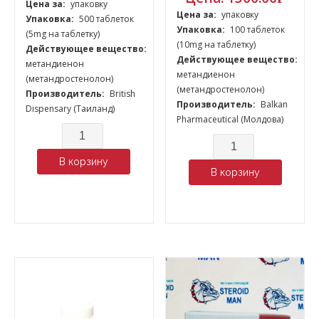
Цена за:
упаковку
Цена за:
упаковку
Упаковка:
500 таблеток
Упаковка:
100 таблеток
(5mg на таблетку)
(10mg на таблетку)
Действующее вещество:
Действующее вещество:
метандиенон
метандиенон
(метандростенолон)
(метандростенолон)
Производитель:
British
Производитель:
Balkan
Dispensary (Таиланд)
Pharmaceutical (Молдова)
Количество
Количество
В корзину
В корзину