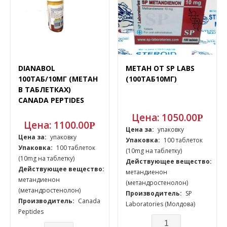
DIANABOL
МЕТАН ОТ SP LABS
100ТАБ/10МГ (МЕТАН
(100ТАБ10МГ)
В ТАБЛЕТКАХ)
CANADA PEPTIDES
Цена:
1050.00
Р
Цена:
1100.00
Р
Цена за:
упаковку
Цена за:
упаковку
Упаковка:
100 таблеток
Упаковка:
100 таблеток
(10mg на таблетку)
(10mg на таблетку)
Действующее вещество:
Действующее вещество:
метандиенон
метандиенон
(метандростенолон)
(метандростенолон)
Производитель:
SP
Производитель:
Canada
Laboratories (Молдова)
Peptides
Количество