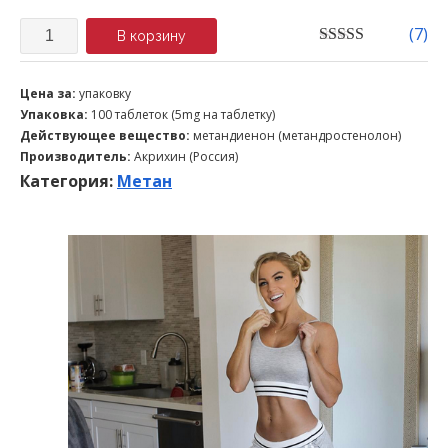
Количество
(
7
)
В корзину
5.00
out of 5
Цена за:
упаковку
Упаковка:
100 таблеток (5mg на таблетку)
Действующее вещество:
метандиенон (метандростенолон)
Производитель:
Акрихин (Россия)
Категория:
Метан