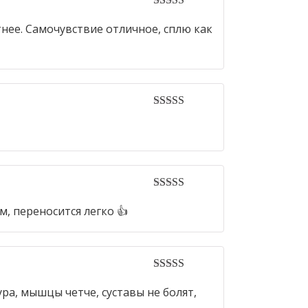
4
out of 5
нее. Самочувствие отличное, сплю как
5
out of 5
5
out of 5
м, переносится легко 👍
5
out of 5
ура, мышцы четче, суставы не болят,