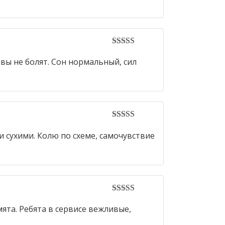
5
out of 5
авы не болят. Сон нормальный, сил
5
out of 5
 сухими. Колю по схеме, самочувствие
5
out of 5
мята. Ребята в сервисе вежливые,