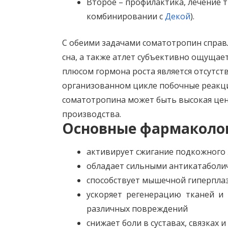
Второе – профилактика, лечение т
комбинировании с
Декой
).
С обеими задачами соматотропин справл
сна, а также атлет субъективно ощуща
плюсом гормона роста является отсутс
организованном цикле побочные реакци
соматотропина может быть высокая цена
производства.
Основные фармаколо
активирует сжигание подкожного
обладает сильными антикатаболи
способствует мышечной гиперплаз
ускоряет регенерацию тканей и 
различных повреждений
снижает боли в суставах, связках