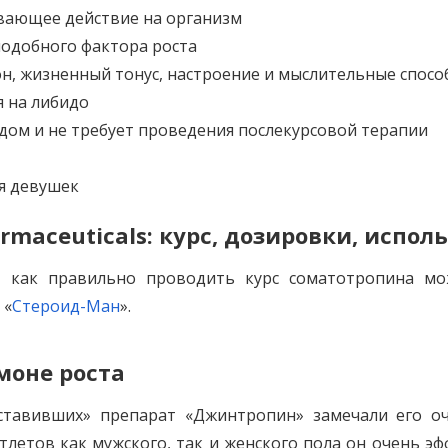
вающее действие на организм
одобного фактора роста
н, жизненный тонус, настроение и мыслительные спосо
я на либидо
идом и не требует проведения послекурсовой терапии
ля девушек
harmaceuticals: курс, дозировки, испо
, как правильно проводить курс соматотропина м
 «
Стероид-Ман
».
моне роста
тавивших» препарат «Джинтропин» замечали его оч
атлетов как мужского, так и женского пола он очень э