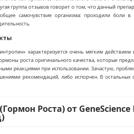
угая группа отзывов говорит о том, что данный препа
бщее самочувствие организма: проходили боли в сус
дительность.
екты
жинтропин» характеризуется очень мягким действием 
ормоны роста оригинального качества, которые предл
ыми реакциями при использовании. Зачастую, проблем
шениями рекомендаций, либо испорчен. В остальных 
n (Гормон Роста) от GeneScience
д)