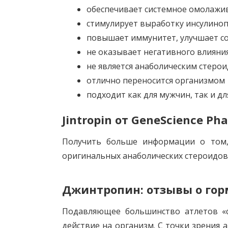
обеспечивает системное омолажи
стимулирует выработку инсулиноп
повышает иммунитет, улучшает со
не оказывает негативного влияни
не является анаболическим стеро
отлично переносится организмом
подходит как для мужчин, так и д
Jintropin от GeneScience P
Получить больше информации о том
оригинальных анаболических стероидов
Джинтропин: отзывы о гор
Подавляющее большинство атлетов «с
действие на организм. С точки зрения 