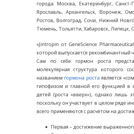
города: Москва, Екатеринбург, Санкт-П
Ярославль, Архангельск, Воронеж, Омс
Ростов, Волгоград, Сочи, Нижний Новго
Тюмень, Тольятти, Хабаровск, Липецк, О
«Jintropin от GeneScience Pharmaceutic
которой выпускается рекомбинантный ч
Сам по себе гормон роста предста
молекулярная структура которого с
названием
гормона роста
является «сом
гипофизом и главной его функцией в о
детей (роста «вверх»), однако лишь э
поскольку он участвует в целом ряде и
всего применяются с расчётом на достиж
Первая – достижение выраженног