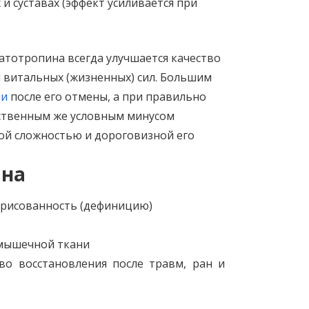
и суставах (эффект усиливается при
атотропина всегда улучшается качество
 витальных (жизненных) сил. Большим
ии
после его отмены, а при правильно
нственным же условным минусом
кой сложностью и дороговизной его
ина
орисованность (дефиницию)
 мышечной ткани
во восстановления после травм, ран и