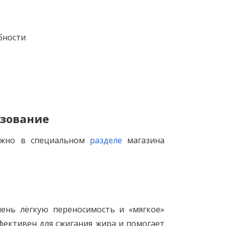
бности
льзование
ожно в специальном
разделе
магазина
ень лёгкую переносимость и «мягкое»
ффективен для сжигания жира и помогает