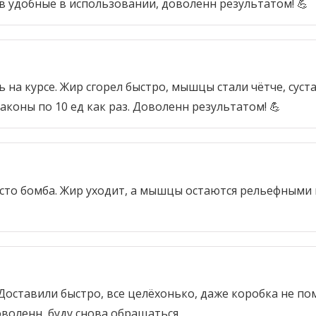
в удобные в использовании, доволенн результатом! 💪
ь на курсе. Жир сгорел быстро, мышцы стали чётче, суст
аконы по 10 ед как раз. Доволенн результатом! 💪
сто бомба. Жир уходит, а мышцы остаются рельефными и
 Доставили быстро, все целёхонько, даже коробка не по
воленн, буду снова обращаться.