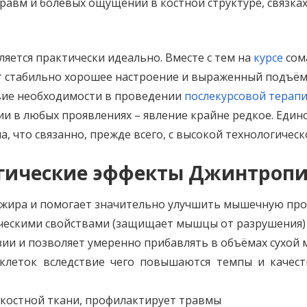
равм и болевых ощущений в костной структуре, связках 
яется практически идеально. Вместе с тем на
курсе
сом
ет стабильно хорошее настроение и выраженный подъём
твие необходимости в проведении
послекурсовой терап
и в любых проявлениях – явление крайне редкое. Еди
, что связанно, прежде всего, с высокой технологичес
гические эффекты Джинтроп
 жира и помогает значительно улучшить мышечную пр
ческими свойствами (защищает мышцы от разрушения)
ии и позволяет умеренно прибавлять в объёмах сухой
клеток вследствие чего повышаются темпы и качест
 и костной ткани, профилактирует травмы