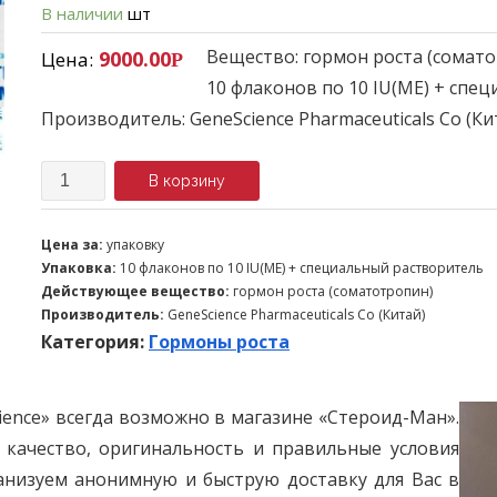
В наличии
шт
Вещество: гормон роста (сомато
9000.00
Цена:
Р
10 флаконов по 10 IU(ME) + спе
Производитель: GeneScience Pharmaceuticals Co (Ки
Количество
В корзину
Цена за:
упаковку
Упаковка:
10 флаконов по 10 IU(ME) + специальный растворитель
Действующее вещество:
гормон роста (соматотропин)
Производитель:
GeneScience Pharmaceuticals Co (Китай)
Категория:
Гормоны роста
cience» всегда возможно в магазине «Стероид-Ман».
 качество, оригинальность и правильные условия
анизуем анонимную и быструю доставку для Вас в