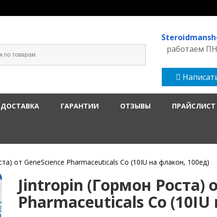
Steroidmans
работаем ПН-
Написать
 ДОСТАВКА
ГАРАНТИИ
ОТЗЫВЫ
ПРАЙСЛИСТ
оста) от GeneScience Pharmaceuticals Co (10IU на флакон, 100ед)
Jintropin (Гормон Роста) 
Pharmaceuticals Co (10IU