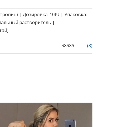
тропин) | Дозировка: 10IU | Упаковка:
циальный растворитель |
тай)
(
8
)
4.86
out of 5