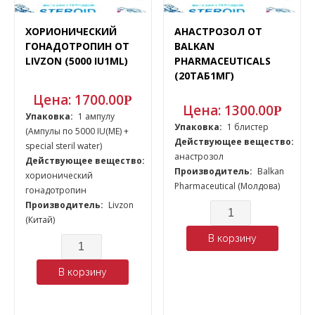
ХОРИОНИЧЕСКИЙ
АНАСТРОЗОЛ ОТ
ГОНАДОТРОПИН ОТ
BALKAN
LIVZON (5000 IU1ML)
PHARMACEUTICALS
(20ТАБ1МГ)
Цена:
1700.00
Р
Цена:
1300.00
Р
Упаковка:
1 ампулу
Упаковка:
1 блистер
(Ампулы по 5000 IU(ME) +
Действующее вещество:
special steril water)
анастрозол
Действующее вещество:
Производитель:
Balkan
хорионический
Pharmaceutical (Молдова)
гонадотропин
Производитель:
Livzon
Количество
(Китай)
В корзину
Количество
В корзину