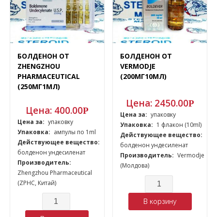
БОЛДЕНОН ОТ
БОЛДЕНОН ОТ
ZHENGZHOU
VERMODJE
PHARMACEUTICAL
(200МГ10МЛ)
(250МГ1МЛ)
Цена:
2450.00
Р
Цена:
400.00
Р
Цена за:
упаковку
Цена за:
упаковку
Упаковка:
1 флакон (10ml)
Упаковка:
ампулы по 1ml
Действующее вещество:
Действующее вещество:
болденон ундесиленат
болденон ундесиленат
Производитель:
Vermodje
Производитель:
(Молдова)
Zhengzhou Pharmaceutical
Количество
(ZPHC, Китай)
Количество
В корзину