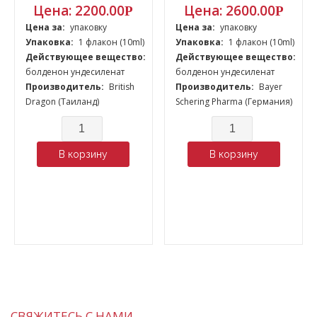
Цена:
2200.00
Цена:
2600.00
Р
Р
Цена за:
упаковку
Цена за:
упаковку
Упаковка:
1 флакон (10ml)
Упаковка:
1 флакон (10ml)
Действующее вещество:
Действующее вещество:
болденон ундесиленат
болденон ундесиленат
Производитель:
British
Производитель:
Bayer
Dragon (Таиланд)
Schering Pharma (Германия)
Количество
Количество
В корзину
В корзину
СВЯЖИТЕСЬ С НАМИ