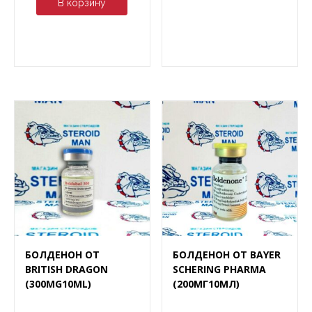
В корзину
БОЛДЕНОН ОТ
БОЛДЕНОН ОТ BAYER
BRITISH DRAGON
SCHERING PHARMA
(300MG10ML)
(200МГ10МЛ)