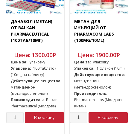
ДАНАБОЛ (МЕТАН)
МЕТАН ДЛЯ
ОТ BALKAN
ИНЪЕКЦИЙ ОТ
PHARMACEUTICAL
PHARMACOM LABS
(100ТАБ/10МГ)
(100MG/10ML)
Цена:
1300.00
Цена:
1900.00
Р
Р
Цена за:
упаковку
Цена за:
упаковку
Упаковка:
100 таблеток
Упаковка:
1 флакон (10ml)
(10mg на таблетку)
Действующее вещество:
Действующее вещество:
метандиенон
метандиенон
(метандростенолон)
(метандростенолон)
Производитель:
Производитель:
Balkan
Pharmacom Labs (Молдова-
Pharmaceutical (Молдова)
Китай)
Количество
Количество
В корзину
В корзину