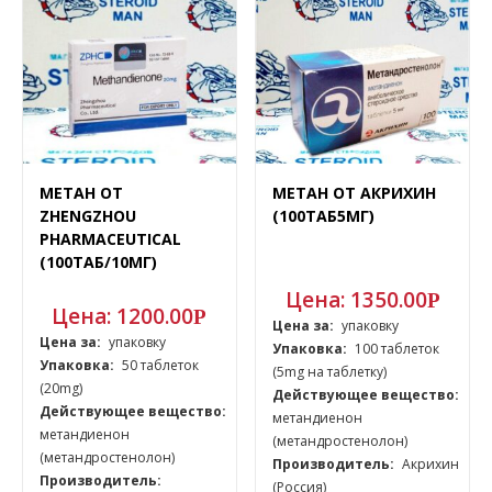
МЕТАН ОТ
МЕТАН ОТ АКРИХИН
ZHENGZHOU
(100ТАБ5МГ)
PHARMACEUTICAL
(100ТАБ/10МГ)
Цена:
1350.00
Р
Цена:
1200.00
Р
Цена за:
упаковку
Цена за:
упаковку
Упаковка:
100 таблеток
Упаковка:
50 таблеток
(5mg на таблетку)
(20mg)
Действующее вещество:
Действующее вещество:
метандиенон
метандиенон
(метандростенолон)
(метандростенолон)
Производитель:
Акрихин
Производитель:
(Россия)