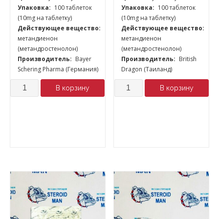
Упаковка:
100 таблеток
Упаковка:
100 таблеток
(10mg на таблетку)
(10mg на таблетку)
Действующее вещество:
Действующее вещество:
метандиенон
метандиенон
(метандростенолон)
(метандростенолон)
Производитель:
Bayer
Производитель:
British
Schering Pharma (Германия)
Dragon (Таиланд)
Количество
Количество
В корзину
В корзину