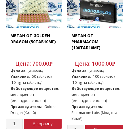
МЕТАН ОТ GOLDEN
МЕТАН ОТ
DRAGON (50ТАБ10МГ)
PHARMACOM
(100ТАБ10МГ)
Цена:
700.00
Цена:
1000.00
Р
Р
Цена за:
упаковку
Цена за:
упаковку
Упаковка:
50 таблеток
Упаковка:
100 таблеток
(10mg на таблетку)
(10mg на таблетку)
Действующее вещество:
Действующее вещество:
метандиенон
метандиенон
(метандростенолон)
(метандростенолон)
Производитель:
Golden
Производитель:
Dragon (Китай)
Pharmacom Labs (Молдова-
Китай)
Количество
В корзину
Количество