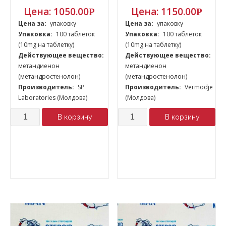
Цена:
1050.00
Цена:
1150.00
Р
Р
Цена за:
упаковку
Цена за:
упаковку
Упаковка:
100 таблеток
Упаковка:
100 таблеток
(10mg на таблетку)
(10mg на таблетку)
Действующее вещество:
Действующее вещество:
метандиенон
метандиенон
(метандростенолон)
(метандростенолон)
Производитель:
SP
Производитель:
Vermodje
Laboratories (Молдова)
(Молдова)
Количество
Количество
В корзину
В корзину